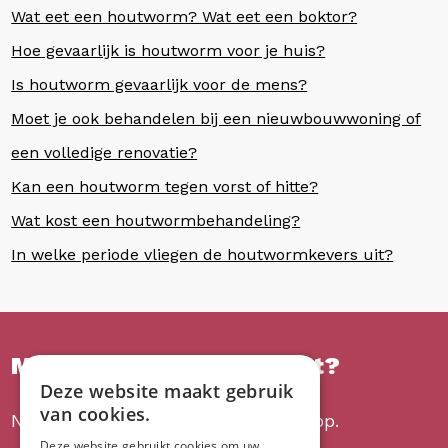
Wat eet een houtworm? Wat eet een boktor?
Hoe gevaarlijk is houtworm voor je huis?
Is houtworm gevaarlijk voor de mens?
Moet je ook behandelen bij een nieuwbouwwoning of
een volledige renovatie?
Kan een houtworm tegen vorst of hitte?
Wat kost een houtwormbehandeling?
In welke periode vliegen de houtwormkevers uit?
Meer informatie gewenst?
Deze website maakt gebruik
van cookies.
Neem vrijblijvend contact met ons op.
Deze website gebruikt cookies om uw