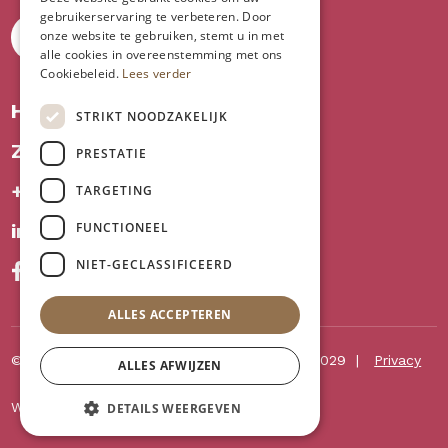
gebruikerservaring te verbeteren. Door
onze website te gebruiken, stemt u in met
NEEM CONTACT OP
alle cookies in overeenstemming met ons
Cookiebeleid.
Lees verder
Houtwormexpert bv
STRIKT NOODZAKELIJK
Zeedijkweg 32, 8210 Loppem
PRESTATIE
+32 471 677 817
TARGETING
FUNCTIONEEL
info@houtwormexpert.be
NIET-GECLASSIFICEERD
ALLES ACCEPTEREN
© Houtwormexpert bv 2026
BE 0713.985.029
Privacy
ALLES AFWIJZEN
Website by
KMOSites
DETAILS WEERGEVEN